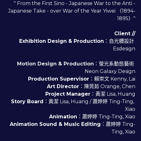
" From the First Sino - Japanese War to the Anti -
Japanese Take - over War of the Year Yiwei （1894-
1895）"
·
Client //
Exhibition Design & Production
：自光體設計 
Esdesign
·
Motion Design & Production
：螢光系動態藝術 
Neon Galaxy Design
Production Supervisor
：賴崇文 Kenny, Lai
Art Director
：陳莞茹 Orange, Chen
Project Manager
：黃潔 Lisa, Huang
Story Board
：黃潔 Lisa, Huang / 蕭婷婷 Ting-Ting, 
Xiao
Animation
：蕭婷婷 Ting-Ting, Xiao
Animation Sound & Music Editing
：蕭婷婷 Ting-
Ting, Xiao
·