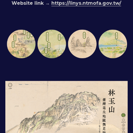
Website link → 
https://linys.ntmofa.gov.tw/