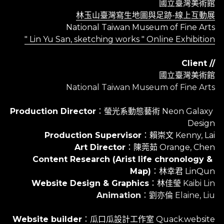
國立臺灣美術館
林玉山臺灣寫生地圖與足跡-線上互動展
National Taiwan Museum of Fine Arts
" Lin Yu San, sketching works " Online Exhibition
·
Client //
國立臺灣美術館
National Taiwan Museum of Fine Arts
·
Production Director
：螢光系動態藝術 Neon Galaxy 
Design
Production Supervisor
：賴崇文 Kenny, Lai
Art Director
：陳莞茹 Orange, Chen
Content Research (Arist life chronology & 
Map)
：林幸君 LinQun
Website Design & Graphics
：林佳瑩 
Kaibi Lin
Animation
：劉亦倫 Elaine, Liu
·
Website builder
：瓜口瓜設計工作室 Quack.website