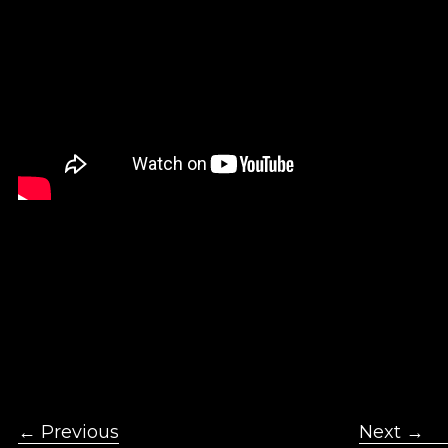
← Previous
  ＋ ＋ ＋ ＋ ＋ ＋ ＋ ＋ ＋ ＋
Next →