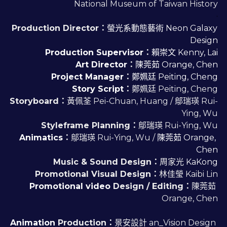
National Museum of Taiwan History
·
 Production Director：
螢光系動態藝術 Neon Galaxy 
Design
Production Supervisor
：
賴崇文 Kenny, Lai
Art Director
：
陳莞茹 Orange, Chen
Project Manager
：
鄭姵廷 Peiting, Cheng
 Story Script
：
鄭姵廷 Peiting, Cheng
Storyboard：
黃佩荃 Pei-Chuan, Huang / 鄔瑞瑛 Rui-
Ying, Wu
Styleframe Planning：
鄔瑞瑛 Rui-Ying, Wu
Animatics
：
鄔瑞瑛 Rui-Ying, Wu / 
陳莞茹 Orange, 
Chen
Music & Sound Design：
周家光 
KaKong
Promotional Visual Design：
林佳瑩 Kaibi Lin
Promotional video
 Design / Editing：
陳莞茹 
Orange, Chen
Animation 
Production
：
景安設計 an_Vision Design 